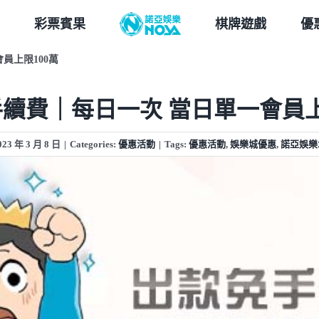
彩票賓果
棋牌遊戲
優
員上限100萬
續費｜每日一次 當日單一會員上
023 年 3 月 8 日
|
Categories:
優惠活動
|
Tags:
優惠活動
,
娛樂城優惠
,
諾亞娛樂