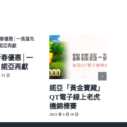
 新春優惠│一
 諾亞再獻
月 31 日
諾亞「黃金寶藏」
QT電子線上老虎
機錦標賽
2025 年 3 月 10 日