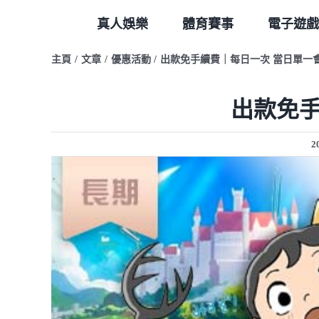
Skip
真人娛樂
體育賽事
電子遊戲
to
content
主頁
文章
優惠活動
出款免手續費｜每日一次 當日單一會
出款免手
2
View
Larger
Image