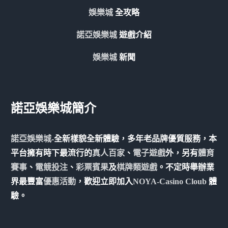
娛樂城
全攻略
諾亞娛樂城
遊戲介紹
娛樂城
新聞
諾亞娛樂城簡介
諾亞娛樂城
-全新樣貌全新體驗，多年老品牌優質服務，本
平台擁有時下最流行的
真人百家
、
電子遊戲
外，另有
體育
賽事
、
電競投注
、
彩票賓果
及
棋牌類遊戲
。不定時舉辦業
界最豐富
優惠活動
，歡迎立即加入
NOYA-Casino Cloub
體
驗。