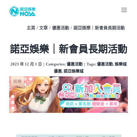
Skip
to
content
主頁
文章
優惠活動
諾亞娛樂｜新會員長期活動
諾亞娛樂｜新會員長期活動
2023 年 12 月 1 日
|
Categories:
優惠活動
|
Tags:
優惠活動
,
娛樂城
優惠
,
諾亞娛樂城
View
Larger
Image