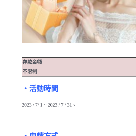
存款金額
不限制
・活動時間
2023 / 7/ 1 ~ 2023 / 7 / 31。