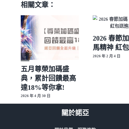
相關文章：
2026 春節
馬精神 紅
2026 年 2 月 4 日
五月尊榮加碼盛
典，累計回饋最高
達18%等你拿!
2026 年 4 月 30 日
關於諾亞