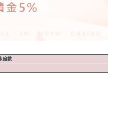
水倍數
倍