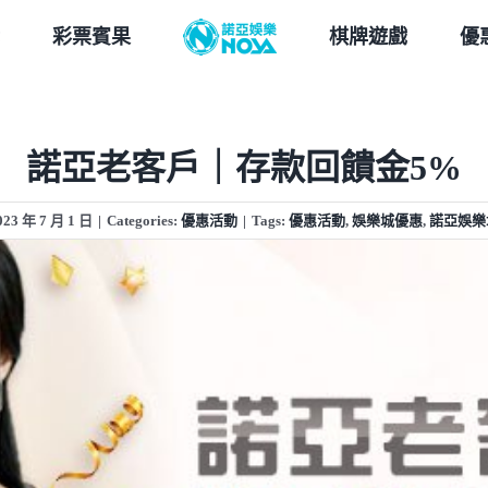
彩票賓果
棋牌遊戲
優
諾亞老客戶｜存款回饋金5%
023 年 7 月 1 日
|
Categories:
優惠活動
|
Tags:
優惠活動
,
娛樂城優惠
,
諾亞娛樂