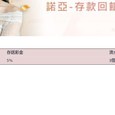
存送彩金
流
5%
3