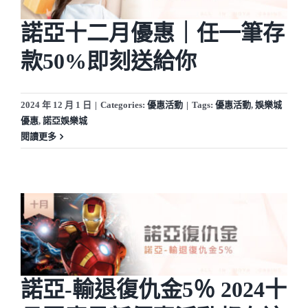
諾亞十二月優惠｜任一筆存
款50%即刻送給你
2024 年 12 月 1 日
|
Categories:
優惠活動
|
Tags:
優惠活動
,
娛樂城
優惠
,
諾亞娛樂城
閱讀更多
諾亞-輸退復仇金5％ 2024十