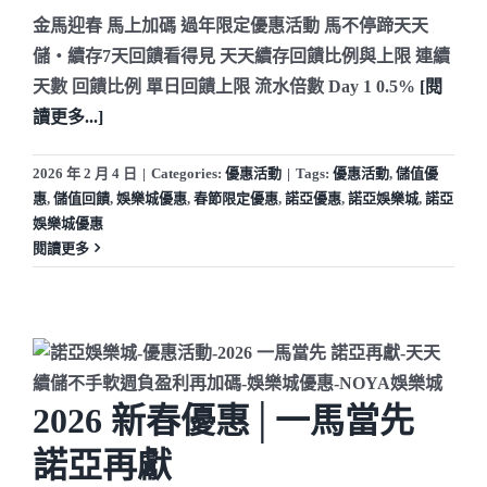
金馬迎春 馬上加碼 過年限定優惠活動 馬不停蹄天天
儲・續存7天回饋看得見 天天續存回饋比例與上限 連續
天數 回饋比例 單日回饋上限 流水倍數 Day 1 0.5%
[閱
讀更多...]
2026 年 2 月 4 日
|
Categories:
優惠活動
|
Tags:
優惠活動
,
儲值優
惠
,
儲值回饋
,
娛樂城優惠
,
春節限定優惠
,
諾亞優惠
,
諾亞娛樂城
,
諾亞
娛樂城優惠
閱讀更多
2026 新春優惠│一馬當先
諾亞再獻