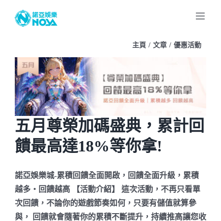
Skip
to
content
主頁
文章
優惠活動
五月尊榮加碼盛典，累計回
饋最高達18%等你拿!
諾亞娛樂城-累積回饋全面開啟，回饋全面升級，累積
越多・回饋越高 【活動介紹】 這次活動，不再只看單
次回饋，不論你的遊戲節奏如何，只要有儲值就算參
與， 回饋就會隨著你的累積不斷提升，持續推高讓您收