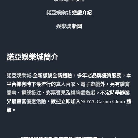
諾亞娛樂城
遊戲介紹
娛樂城
新聞
諾亞娛樂城簡介
諾亞娛樂城
-全新樣貌全新體驗，多年老品牌優質服務，本
平台擁有時下最流行的
真人百家
、
電子遊戲
外，另有
體育
賽事
、
電競投注
、
彩票賓果
及
棋牌類遊戲
。不定時舉辦業
界最豐富
優惠活動
，歡迎立即加入
NOYA-Casino Cloub
體
驗。