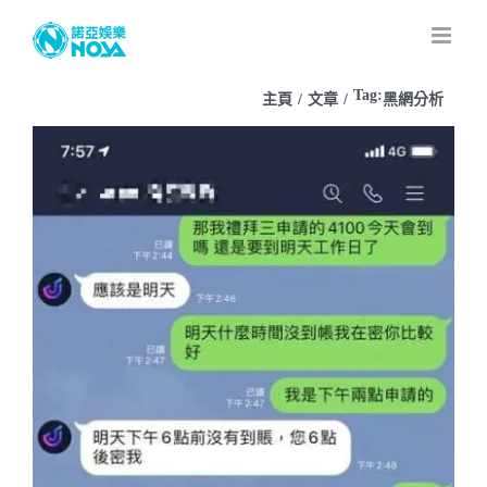
Skip
to
content
Tag:
主頁
文章
黑網分析